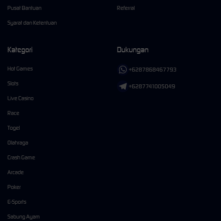
Pusat Bantuan
Referral
Syarat dan Ketentuan
Kategori
Dukungan
Hot Games
+6287868467793
Slots
+6287741005049
Live Casino
Race
Togel
Olahraga
Crash Game
Arcade
Poker
E-Sports
Sabung Ayam