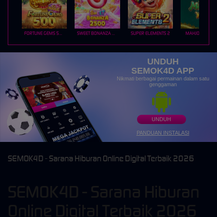
FORTUNE GEMS 500
SWEET BONANZA 2500
SUPER ELEMENTS 2
MAHJONG WAYS
UNDUH
SEMOK4D APP
Nikmati berbagai permainan dalam satu
genggaman
UNDUH
PANDUAN INSTALASI
SEMOK4D - Sarana Hiburan Online Digital Terbaik 2026
SEMOK4D - Sarana Hiburan
Online Digital Terbaik 2026