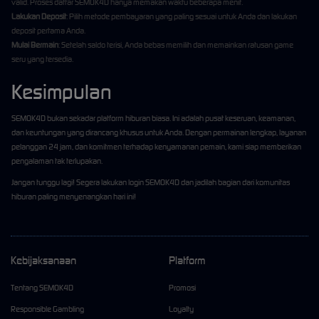
valid. Proses daftar SEMOK4D hanya memakan waktu beberapa menit.
Lakukan Deposit
: Pilih metode pembayaran yang paling sesuai untuk Anda dan lakukan
deposit pertama Anda.
Mulai Bermain
: Setelah saldo terisi, Anda bebas memilih dan memainkan ratusan game
seru yang tersedia.
Kesimpulan
SEMOK4D bukan sekadar platform hiburan biasa. Ini adalah pusat keseruan, keamanan,
dan keuntungan yang dirancang khusus untuk Anda. Dengan permainan lengkap, layanan
pelanggan 24 jam, dan komitmen terhadap kenyamanan pemain, kami siap memberikan
pengalaman tak terlupakan.
Jangan tunggu lagi! Segera lakukan login SEMOK4D dan jadilah bagian dari komunitas
hiburan paling menyenangkan hari ini!
Kebijaksanaan
Platform
Tentang SEMOK4D
Promosi
Responsible Gambling
Loyalty