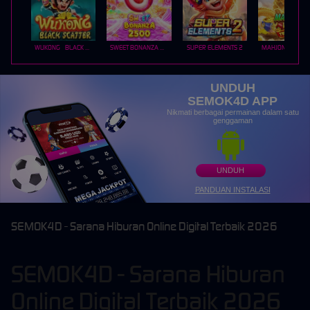
WUKONG - BLACK SCATTER
SWEET BONANZA 2500
SUPER ELEMENTS 2
UNDUH
SEMOK4D APP
Nikmati berbagai permainan dalam satu
genggaman
UNDUH
PANDUAN INSTALASI
SEMOK4D - Sarana Hiburan Online Digital Terbaik 2026
SEMOK4D - Sarana Hiburan
Online Digital Terbaik 2026