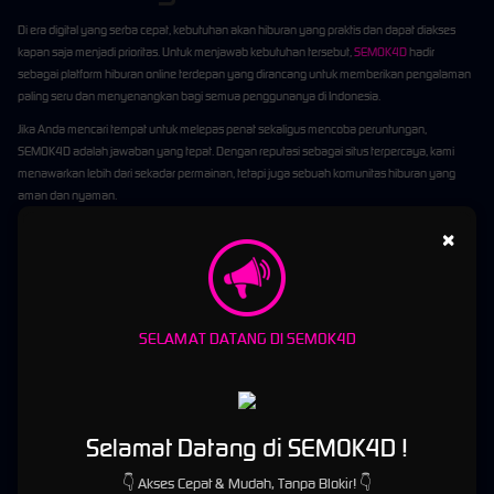
Di era digital yang serba cepat, kebutuhan akan hiburan yang praktis dan dapat diakses
kapan saja menjadi prioritas. Untuk menjawab kebutuhan tersebut,
SEMOK4D
hadir
sebagai platform hiburan online terdepan yang dirancang untuk memberikan pengalaman
paling seru dan menyenangkan bagi semua penggunanya di Indonesia.
Jika Anda mencari tempat untuk melepas penat sekaligus mencoba peruntungan,
SEMOK4D adalah jawaban yang tepat. Dengan reputasi sebagai situs terpercaya, kami
menawarkan lebih dari sekadar permainan, tetapi juga sebuah komunitas hiburan yang
aman dan nyaman.
×
Mengapa SEMOK4D Menjadi
Pilihan Utama?
Banyaknya platform hiburan mungkin membuat Anda bingung. Namun,
SEMOK4D
memiliki
SELAMAT DATANG DI SEMOK4D
keunggulan jelas yang membuatnya menonjol dan menjadi pilihan favorit banyak orang.
Koleksi Permainan Terlengkap
Dari slot online dengan grafis memukau hingga permainan live casino yang menegangkan,
semua tersedia di sini. Kami bekerja sama dengan provider game ternama untuk
Selamat Datang di SEMOK4D !
memastikan setiap permainan memiliki kualitas terbaik dan fair play.
Keamanan dan Privasi Terjamin
👇 Akses Cepat & Mudah, Tanpa Blokir! 👇